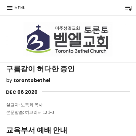
P
MENU
Toronto Korean Bethel Evangelical Church
구름같이 허다한 증인
by
torontobethel
DEC
06
2020
설교자: 노득희 목사
본문말씀: 히브리서 12:1~3
교육부서 예배 안내