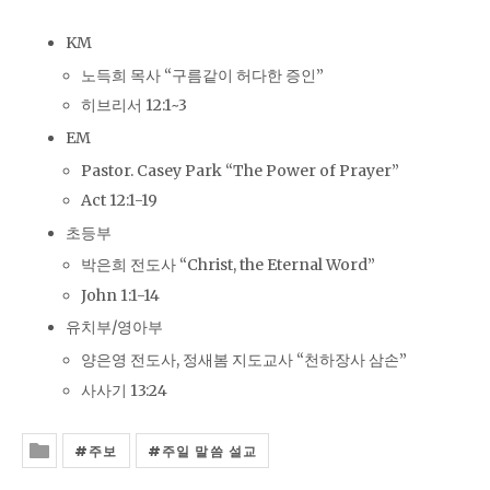
KM
노득희 목사 “구름같이 허다한 증인”
히브리서 12:1~3
EM
Pastor. Casey Park “The Power of Prayer”
Act 12:1-19
초등부
박은희 전도사 “Christ, the Eternal Word”
John 1:1-14
유치부/영아부
양은영 전도사, 정새봄 지도교사 “천하장사 삼손”
사사기 13:24
주보
주일 말씀 설교
Posted In