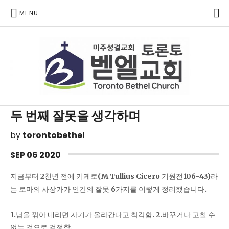
P
MENU
Toronto Korean Bethel Evangelical Church
두 번째 잘못을 생각하며
by
torontobethel
SEP
06
2020
지금부터
2
천년 전에 키케로
(M Tullius Cicero
기원전
106-43)
라
는 로마의 사상가가 인간의 잘못
6
가지를 이렇게 정리했습니다
.
1.
남을 깎아 내리면 자기가 올라간다고 착각함
. 2.
바꾸거나 고칠 수
없는 것으로 걱정함
.