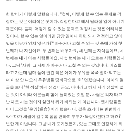
한 랍비가 이렇게 말했습니다
. “
첫째
,
어떻게 할 수 없는 문제로 걱
정하는 것은 어리석은 짓이다
.
걱정한다고 해서 달라질 일이 아니기
때문이다
.
둘째
,
어떻게 할 수 있는 문제로 걱정하는 것은 어리석은
짓이다
.
할 수 있는 일이라면 당장 일어나 하면 되지 걱정하고 앉아
있을 이유가 없지 않은가
?”
바꾸거나 고칠 수 없는 것 중에 가장 첫
번째가 나 자신이요
,
두 번째는 배우자요
,
세 번째는 자식들이요
,
네
번째는 내가 아는 사람들이요
,
다섯 번째는 내가 모르는 사람들입니
다
.
그냥 ‘사람’ 그 자체가 바꾸거나 고칠 수 없는 것입니다
.
버스를
타고 가는데 엄마 품에 안긴 작은 아이가 우유를 쪽쪽 빨아 먹고는
더 이상 안 나오자 우유병을 땅바닥으로 ‘휙’ 던졌습니다
.
아이의 얼
굴을 보니 ‘한 성질’하게 생겼더군요
.
아이라고 해서 자기 성깔이 없
는 것이 아니라 어른들의 힘에 눌려있는 것일 뿐
.
사람은 각자 타고
난 대로 사는 것이지 살면서 뭐가 바뀌는 게 아닙니다
.
옛사람들은
이미 그것을 ‘운명
(
運命
)’
이라 했습니다
.
결혼 초기에는 빈번하게
싸우다가 세월이 갈수록 점점 변하여 부부가 똑같아진다고 하죠
?
변한 게 아닙니다
.
그냥 내가 포기했든지
,
있는 그대로 인정하게 되
었든지
,
아니면 그냥 불쌍히 여기는 마음으로 상대를 용납하는 것이