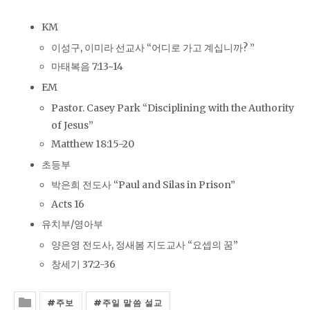
KM
이성구, 이미라 선교사 “어디로 가고 계십니까? ”
마태복음 7:13~14
EM
Pastor. Casey Park “Disciplining with the Authority
of Jesus”
Matthew 18:15-20
초등부
박은희 전도사 “Paul and Silas in Prison”
Acts 16
유치부/영아부
양은영 전도사, 정새봄 지도교사 “요셉의 꿈”
창세기 37:2-36
주보
주일 말씀 설교