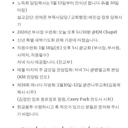
노득희 담임목사는 1월 13일부터 안식년 합니다. (4월 30일
마침)
설교강단: 전재준 부목사담당 / 교회행정: 배진섭 장로 당회서
기
2020년 부서장 수련회: 오늘 오후 1시30분 @EM Chapel
신년 특별 새벽기도회 은혜 가운데 마쳤습니다.
직원수련회: 1월 18일(토) 오후 5시 @교회 (부서장, 부서원,
사역자, 직원필수)
저녁 식사 제공합니다. (친교부)
매월 마지막 주 금요일 찬양집회: 저녁 7시 @벧엘교회 본당
(KM 찬양팀 인도)
제18회 캐나다 지방회: 2월10일~12일 @큰나무교회(김동욱
목사 시무)
(김정만 장로 원로장로 청원, Casey Park 전도사 시취)
헌금봉투 수령하시고 혹 착오가 있으신 분들은 문의해 주시
기 바랍니다.