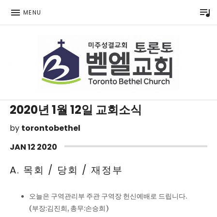
P
MENU
Toronto Korean Bethel Evangelical Church
2020년 1월 12일 교회소식
by
torontobethel
JAN
12
2020
A. 목회 / 당회 / 재정부
오늘은 구역관리부 주관 구역장 헌신예배로 드립니다.
(부장:김진희, 총무:손승희)