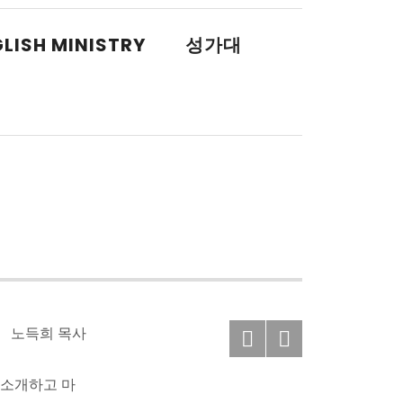
LISH MINISTRY
성가대
Previous: 빌
Next: 202
노득희 목사
Post navigatio
 소개하고 마