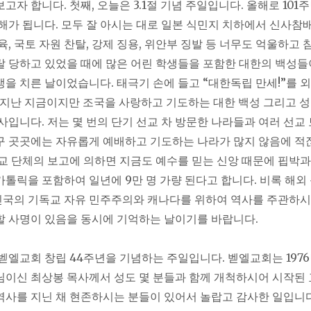
고자 합니다. 첫째, 오늘은 3.1절 기념 주일입니다. 올해로 101
 해가 됩니다. 모두 잘 아시는 대로 일본 식민지 치하에서 신사참배
육, 국토 자원 찬탈, 강제 징용, 위안부 징발 등 너무도 억울하고
탈 당하고 있었을 때에 많은 어린 학생들을 포함한 대한의 백성들
생을 치른 날이었습니다. 태극기 손에 들고 “대한독립 만세!”를 
나 지난 지금이지만 조국을 사랑하고 기도하는 대한 백성 그리고 
역사입니다. 저는 몇 번의 단기 선교 차 방문한 나라들과 여러 선교
구 곳곳에는 자유롭게 예배하고 기도하는 나라가 많지 않음에 적
선교 단체의 보고에 의하면 지금도 예수를 믿는 신앙 때문에 핍박과
카톨릭을 포함하여 일년에 9만 명 가량 된다고 합니다. 비록 해외
국의 기독교 자유 민주주의와 캐나다를 위하여 역사를 주관하
할 사명이 있음을 동시에 기억하는 날이기를 바랍니다.
 벧엘교회 창립 44주년을 기념하는 주일입니다. 벧엘교회는 197
님이신 최상봉 목사께서 성도 몇 분들과 함께 개척하시어 시작된
역사를 지닌 채 현존하시는 분들이 있어서 놀랍고 감사한 일입니