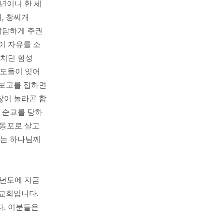
주년이니 한 세
, 창씨개
 참담하게 주권
이 자유를 소
외치던 함성
성도들이 잊어
 보고를 접하면
잖이 놀라곤 합
 순교를 당하
 동포로 살고
시는 하나님께
6년도에 지금
 교회입니다.
다. 이분들은