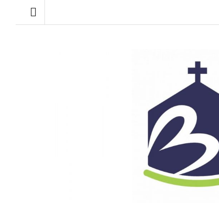
Audio Player
Toronto Korean Bethel Evangelical Church