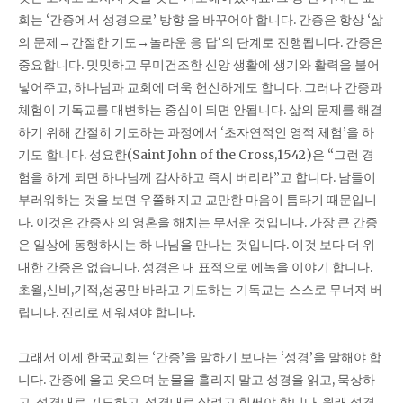
회는 ‘간증에서 성경으로’ 방향 을 바꾸어야 합니다. 간증은 항상 ‘삶
의 문제→간절한 기도→놀라운 응 답’의 단계로 진행됩니다. 간증은
중요합니다. 밋밋하고 무미건조한 신앙 생활에 생기와 활력을 불어
넣어주고, 하나님과 교회에 더욱 헌신하게도 합니다. 그러나 간증과
체험이 기독교를 대변하는 중심이 되면 안됩니다. 삶의 문제를 해결
하기 위해 간절히 기도하는 과정에서 ‘초자연적인 영적 체험’을 하
기도 합니다. 성요한(Saint John of the Cross,1542)은 “그런 경
험을 하게 되면 하나님께 감사하고 즉시 버리라”고 합니다. 남들이
부러워하는 것을 보면 우쭐해지고 교만한 마음이 틈타기 때문입니
다. 이것은 간증자 의 영혼을 해치는 무서운 것입니다. 가장 큰 간증
은 일상에 동행하시는 하 나님을 만나는 것입니다. 이것 보다 더 위
대한 간증은 없습니다. 성경은 대 표적으로 에녹을 이야기 합니다.
초월,신비,기적,성공만 바라고 기도하는 기독교는 스스로 무너져 버
립니다. 진리로 세워져야 합니다.
그래서 이제 한국교회는 ‘간증’을 말하기 보다는 ‘성경’을 말해야 합
니다. 간증에 울고 웃으며 눈물을 흘리지 말고 성경을 읽고, 묵상하
고, 성경대로 기도하고, 성경대로 살려고 힘써야 합니다. 원래 성경