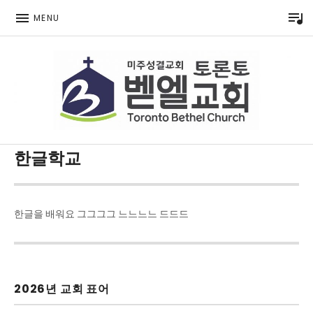
P
MENU
Toronto Korean Bethel Evangelical Church
한글학교
한글을 배워요 그그그그 느느느느 드드드
2026년 교회 표어