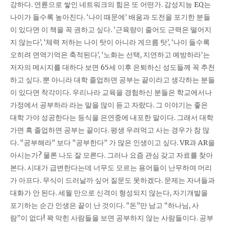
강하다. 연륜으로 쌓인 네트워크의 힘은 또 어떤가. 감성지능 EQ는
나이가 들수록 높아진다. ‘나이 때문에’ 배움과 도전을 포기한 분들
이 있다면 이 책을 꼭 권하고 싶다. ‘근육량이 줄어도 근력은 떨어지
지 않는다’, ‘체력 저하는 나이 탓이 아니라 게으름 탓’, ‘나이 들수록
오히려 면역기억은 축적된다’, ‘노화는 선택, 지연하고 예방하라’는
저자의 메시지를 대하다 보면 65세 이후 은퇴하신 성도들께 꼭 추천
하고 싶다. 뿐 아니라 대학 졸업하면 공부는 끝이라고 생각하는 분들
이 있다면 착각이다. 우리나라 교육을 경험하신 분들은 학교에서나
가정에서 공부하라 라는 말을 많이 듣고 자랐다. 그 이야기는 좋은
대학 가야 성공한다는 등식을 은연중에 내포한 말이다. 그래서 대학
가면 혹 졸업하면 공부는 끝이다. 평생 우려먹고 사는 경우가 참 많
다. “공부해라” 보다 “공부한다” 가 많은 인생이고 싶다. VR과 AR을
아시는가? 물론 나도 잘 모른다. 그러나 요즘 관심 갖고 자료를 찾아
본다. 시대가 급변한다는데 너무도 모르는 용어들이 난무하여 머리
가 아프다. 무식이 드러날까 싶어 질문도 못하겠다. 문제는 자녀들과
대화가 안 된다. 세월 만으로 신격이 형성되지 않는다, 자기개발을
포기하는 순간 인생은 끝이 난 것이다. “돈”만 남고 “하나님, 사
람”이 없다! 꽉 막힌 사람들을 보면 공부하지 않는 사람들이다. 공부