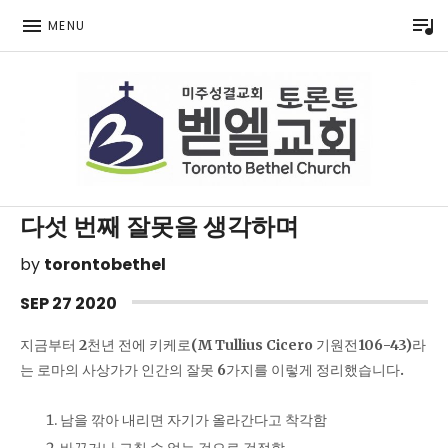
P
MENU
Toronto Korean Bethel Evangelical Church
다섯 번째 잘못을 생각하며
by
torontobethel
SEP
27
2020
지금부터
2
천년 전에 키케로
(M Tullius Cicero
기원전
106-43)
라
는 로마의 사상가가 인간의 잘못
6
가지를 이렇게 정리했습니다
.
남을 깎아 내리면 자기가 올라간다고 착각함
바꾸거나 고칠 수 없는 것으로 걱정함