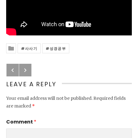
사사기
성경공부
Posted In
Previous: Previous Post
Next: 사사기 12회
Post navigation
LEAVE A REPLY
Your email address will not be published.
Required fields
are marked
*
Comment
*