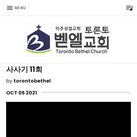
P
MENU
Toronto Korean Bethel Evangelical Church
사사기 11회
by
torontobethel
OCT
05
2021