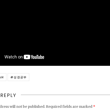
AH
성경공부
 REPLY
ress will not be published.
Required fields are marked
*