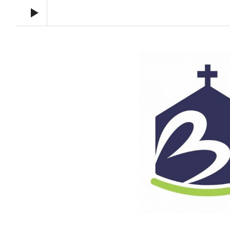
Audio Player
Toronto Korean Bethel Evangelical Church