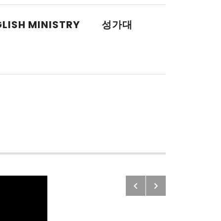
LISH MINISTRY
성가대
Previous: 
Next: 긍휼
Post navigatio