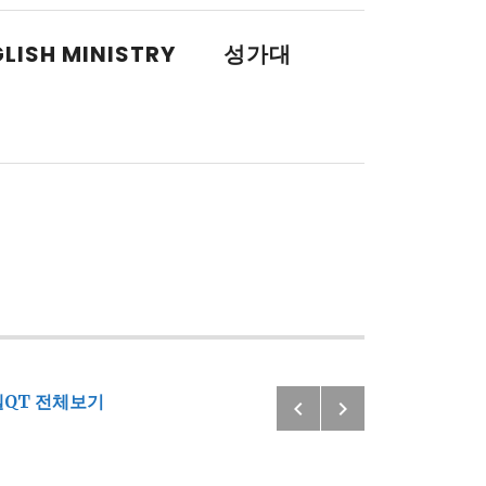
LISH MINISTRY
성가대
Previous: 2
Next: 202
QT 전체보기
Post navigatio