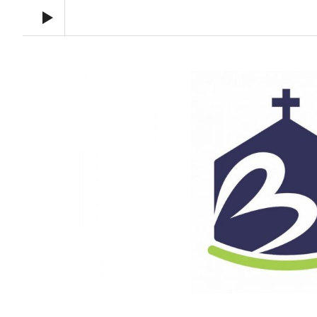
Audio Player
Toronto Korean Bethel Evangelical Church