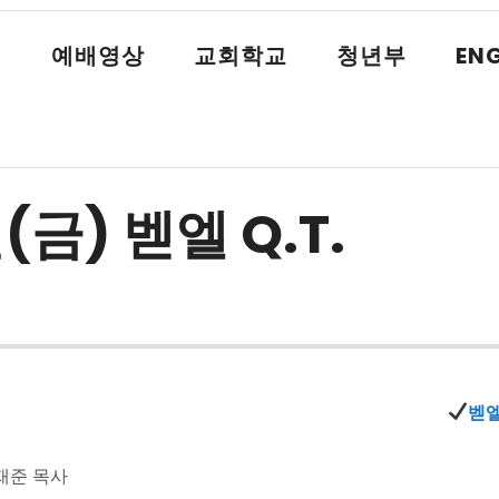
식
예배영상
교회학교
청년부
ENG
(금) 벧엘 Q.T.
벧엘
재준 목사