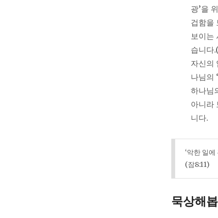
광’을 
겁함을 
보이는 
습니다.
자신의 
나님의 
하나님의
아니라 
니다.
‘악한 일에
(잠8:11)
묵상해봅