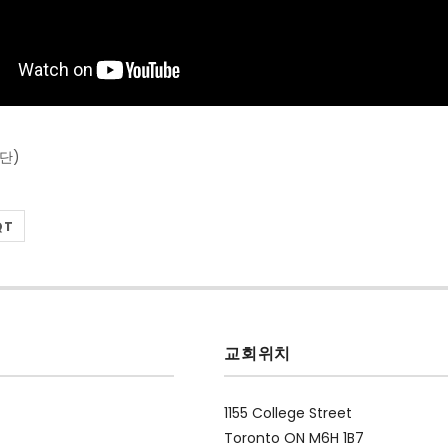
단)
QT
교회위치
1155 College Street
Toronto ON M6H 1B7