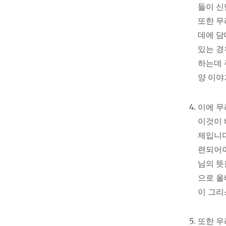
들이 신
또한 무
데에 담
있는 경
하는데 
양 이야
이에 무
이것이 
제입니다
련되어야
님의 뜻
으로 올
이 그리
또한 우