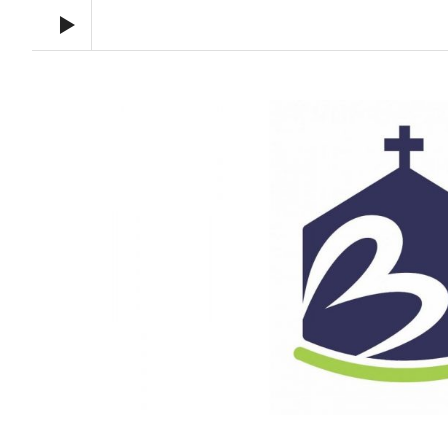
Audio Player
Toronto Korean Bethel Evangelical Church