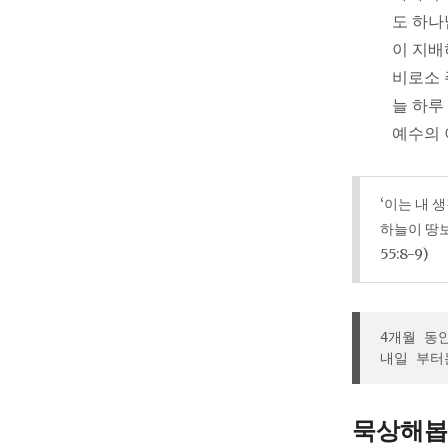
도 하나
이 지배
비로소 
늘 하루
예수의 
‘이는 내 
하늘이 땅보
55:8-9)
4개월 동
내일 부터
묵상해봅