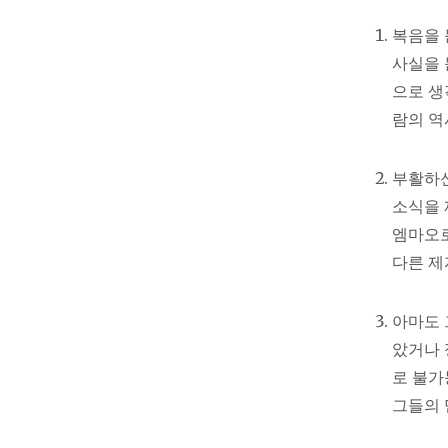
복음을 
사실을 
으로 생
람의 역
부활하신
소식을 
엠마오로
다른 제
아마도 
았거나 
로 불가
그들의 