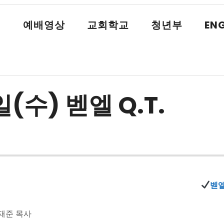
식
예배영상
교회학교
청년부
ENG
일(수) 벧엘 Q.T.
벧엘
재준 목사