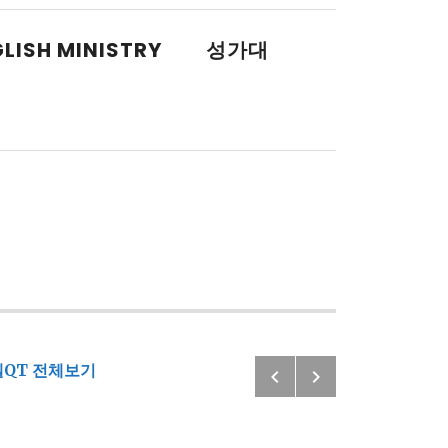
LISH MINISTRY
성가대
Previous: 2
Next: 2020
QT 전체보기
Post navigatio