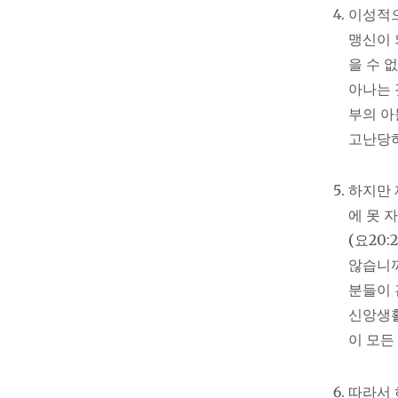
이성적으
맹신이 
을 수 
아나는 
부의 아
고난당하
하지만 
에 못 
(요20
않습니까
분들이 
신앙생활
이 모든
따라서 