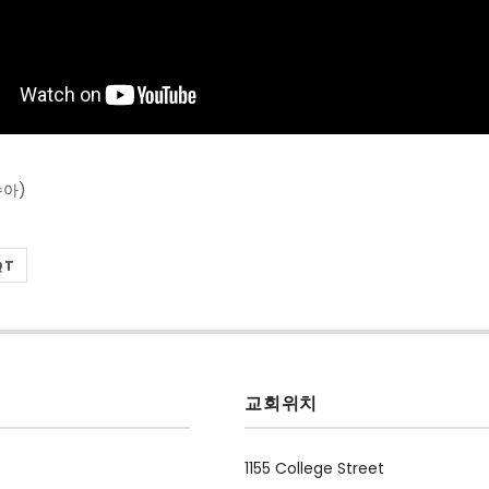
수아)
QT
교회위치
1155 College Street