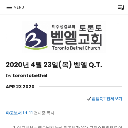
P
MENU
Toronto Korean Bethel Evangelical Church
2020년 4월 23일(목) 벧엘 Q.T.
by
torontobethel
APR
23
2020
벧엘QT 전체보기
야고보서 1:1-11
전재준 목사
야고보서는 예수님의 동생 야고보가 유대 그리스도인으로 이