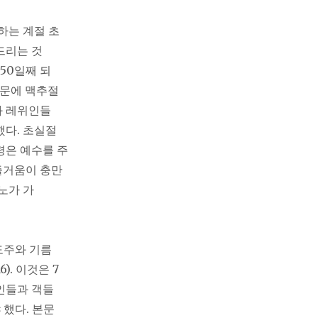
하는 계절 초
드리는 것
 50일째 되
때문에 맥추절
과 레위인들
했다. 초실절
령은 예수를 주
즐거움이 충만
노가 가
포도주와 기름
). 이것은 7
인들과 객들
 했다. 본문