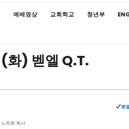
식
예배영상
교회학교
청년부
ENG
(화) 벧엘 Q.T.
벧엘
> 노득희 목사