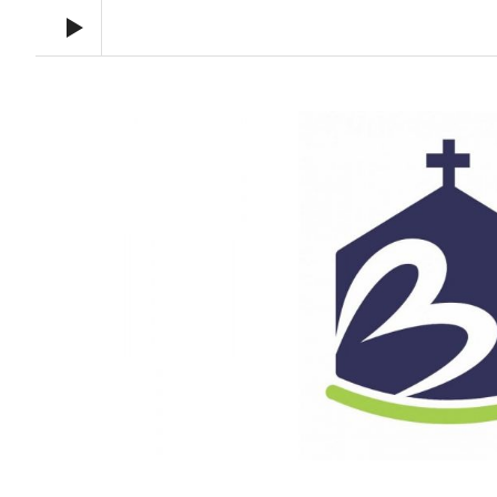
Audio Player
Toronto Korean Bethel Evangelical Church