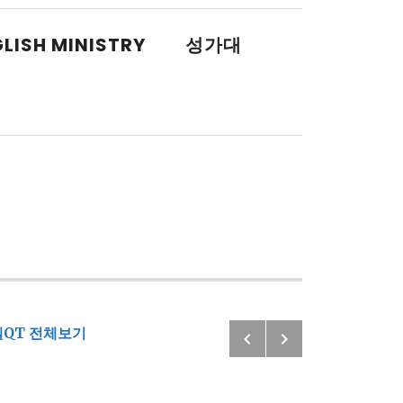
LISH MINISTRY
성가대
Previous: 
Next: 2020
QT 전체보기
Post navigatio