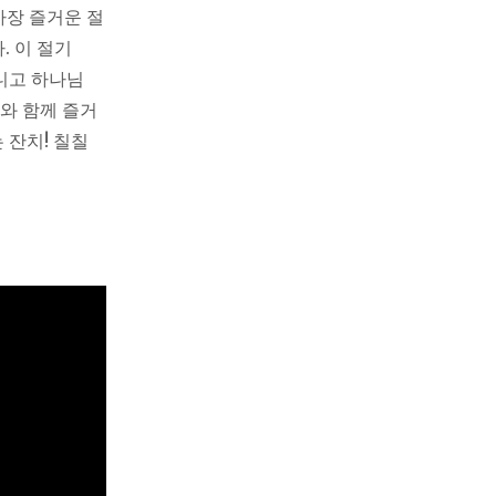
가장 즐거운 절
. 이 절기
니고 하나님
와 함께 즐거
 잔치! 칠칠