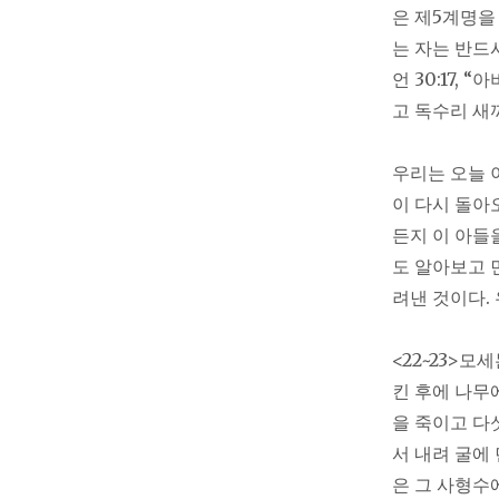
은 제5계명을 
는 자는 반드
언 30:17
고 독수리 새
우리는 오늘 
이 다시 돌아
든지 이 아들
도 알아보고 먼
려낸 것이다.
<22~23>
킨 후에 나무
을 죽이고 다
서 내려 굴에 
은 그 사형수