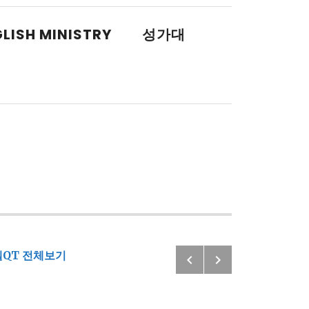
LISH MINISTRY
성가대
Previous: 
Next: 2020
QT 전체보기
Post navigatio