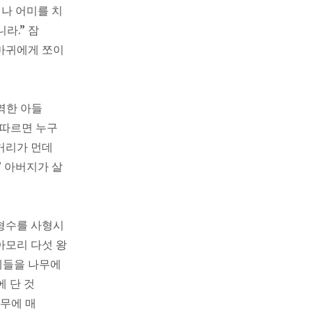
비나 어미를 치
라.” 잠
까마귀에게 쪼이
역한 아들
 따르면 누구
 거리가 먼데
” 아버지가 살
사형수를 사형시
아모리 다섯 왕
체들을 나무에
에 단 것
나무에 매