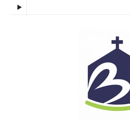
Audio Player
Toronto Korean Bethel Evangelical Church