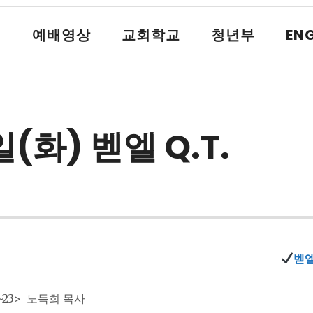
식
예배영상
교회학교
청년부
ENG
일(화) 벧엘 Q.T.
벧엘
8~23> 노득희 목사