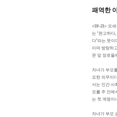
패역한 
<18~21> 
는 ‘완고하다
다’라는 뜻이
이며 방탕하고
문 앞 장로들
자녀가 부모를
요한 의무이다
서는 인간 사
모를 주 안에
는 첫 계명이니”
자녀가 부모 