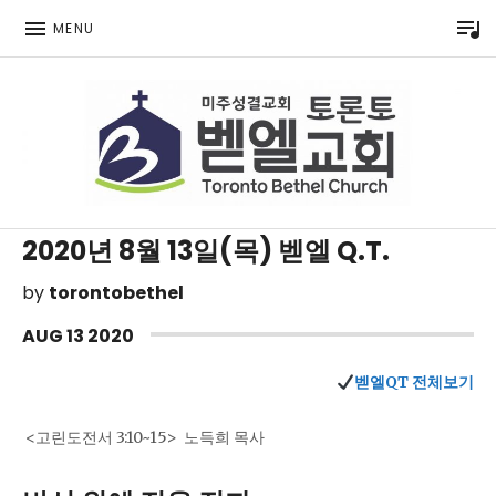
P
MENU
Toronto Korean Bethel Evangelical Church
2020년 8월 13일(목) 벧엘 Q.T.
by
torontobethel
AUG
13
2020
벧엘QT 전체보기
<고린도전서 3:10~15> 노득희 목사