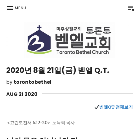
P
MENU
Toronto Korean Bethel Evangelical Church
2020년 8월 21일(금) 벧엘 Q.T.
by
torontobethel
AUG
21
2020
벧엘QT 전체보기
<고린도전서 6:12~20> 노득희 목사