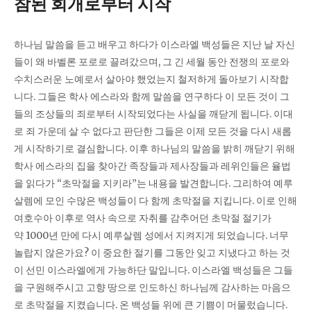
참된 회개로부터 시작
하나님 말씀을 듣고 배우고 하다가 이스라엘 백성들은 지난 날 자신
들이 왜 바벨론 포로로 끌려갔으며, 그 긴 세월 동안 전쟁의 포로와
수치스러운 노예로서 살아야 했었는지 철저하게 돌아보기 시작합
니다. 그들은 학사 에스라와 함께 말씀을 연구하다 이 모든 것이 그
들의 조상들의 죄로부터 시작되었다는 사실을 깨닫게 됩니다. 이대
로 죄 가운데 살 수 없다고 판단한 그들은 이제 모든 것을 다시 새롭
게 시작하기로 결심합니다. 이후 하나님의 말씀을 밝히 깨닫기 위해
학사 에스라의 집을 찾아간 족장들과 제사장들과 레위인들은 율법
을 읽다가 “초막절을 지키라”는 내용을 발견합니다. 그리하여 예루
살렘에 모인 수많은 백성들이 다 함께 초막절을 지킵니다. 이로 인해
여호수아 이후로 역사 속으로 자취를 감추어던 초막절 절기가
약 1000년 만에 다시 예루살렘 성에서 지켜지게 되었습니다. 너무
놀랍지 않은가요? 이 중요한 절기를 그동안 잊고 지냈다고 하는 것
이 선민 이스라엘에게 가능하단 말입니다. 이스라엘 백성들은 그들
을 구원해주시고 고향 땅으로 인도하신 하나님께 감사하는 마음으
로 초막절을 지켰습니다. 온 백성들 위에 큰 기쁨이 머물렀습니다.