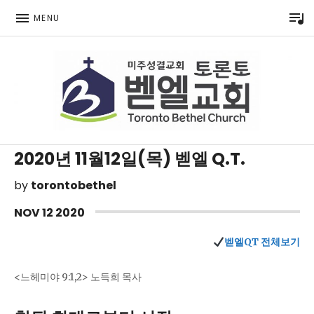
P
MENU
Toronto Korean Bethel Evangelical Church
2020년 11월12일(목) 벧엘 Q.T.
by
torontobethel
NOV
12
2020
벧엘QT 전체보기
<느헤미야 9:1,2> 노득희 목사