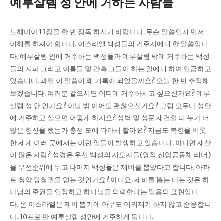
예루살렘 성 안에 거하는 사람들
느헤미야 11장을 한 번 정독 하시기 바랍니다. 무슨 말씀인지 먼저
이해를 하셔야 합니다. 이스라엘 백성들의 거주지에 대한 말씀입니
다. 예루살렘 안에 거주하는 백성들과 예루살렘 밖에 거주하는 백성
들의 지파 그리고 이름들 및 간혹 그들이 하는 일에 대하여 언급하고
있습니다. 과연 이 말씀이 왜 기록이 되었을까요? 오늘 한 번 추적해
보겠습니다. 여러분 같으시면 어디에 거주하시고 싶으신가요? 예루
살렘 성 안 인가요? 아님 밖 이어도 괜찮으신가요? 그럼 모두다 성안
에 거주하고 싶으면 어떻게 하지요? 성벽 및 성문 재건할 때 누가 더
많은 헌신을 했는가 충성 도에 따라서 할까요? 지금도 북한을 비롯
한 세계 여러 곳에서는 이런 일들이 발생하고 있습니다. 아니면 재산
이 많은 사람? 성경은 우선 백성의 지도자들(영적 신앙공동체 리더)
을 우선순위에 두고 나머지 백성들은 제비를 뽑았다고 합니다. 아파
트 청약 당첨권을 얻는 것인가요? 아니요. 제비를 뽑는 다는 것은 하
나님의 주권을 인정하고 하나님을 의뢰한다는 믿음의 표현입니
다. 온 이스라엘은 제비 뽑기에 아무도 이의제기 하지 않고 순응합니
다. 10프로 만 예루살렘 성안에 거주하게 됩니다.