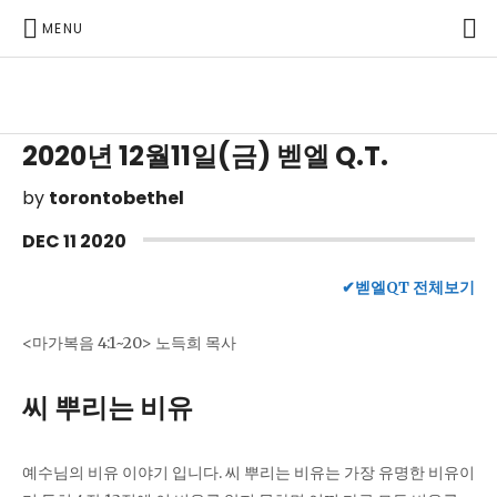
P
MENU
Toronto Korean Bethel Evangelical Church
2020년 12월11일(금) 벧엘 Q.T.
by
torontobethel
DEC
11
2020
✔벧엘QT 전체보기
<마가복음 4:1~20> 노득희 목사
씨 뿌리는 비유
예수님의 비유 이야기 입니다. 씨 뿌리는 비유는 가장 유명한 비유이