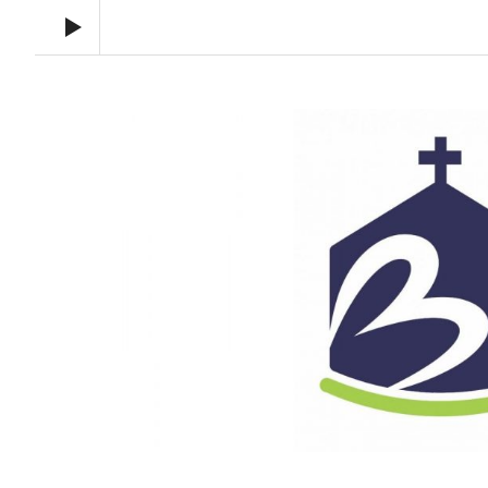
Audio Player
Toronto Korean Bethel Evangelical Church