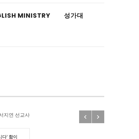
LISH MINISTRY
성가대
Previous: 사
Next: 사사기
 서지연 선교사
Post navigatio
시다’ 함이