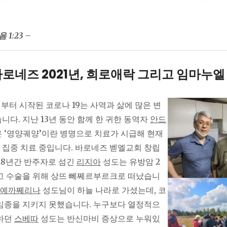
1:23 –
로네즈 2021년, 희로애락 그리고 임마누엘
일부터 시작된 코로나 19는 사역과 삶에 많은 변
니다. 지난 13년 동안 함께 한 귀한 동역자
안드
은 ‘영양궤양’이란 병명으로 치료가 시급해 현재
집중 치료 중입니다. 바로네즈 벧엘교회 창립
28년간 반주자로 섬긴
리지아
성도는 유방암 2
고 수술을 위해 상뜨 뻬쩨르부르크로 떠났습니
예까쩨리나
성도님이 하늘 나라로 가셨는데, 코
임종을 지키지 못했습니다. 누구보다 열정적으
활하던
스베따
성도는 반신마비 증상으로 누워있